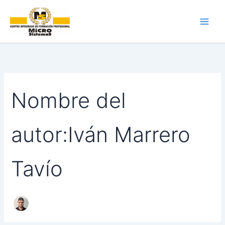
Ir
al
contenido
Nombre del
autor:Iván Marrero
Tavío