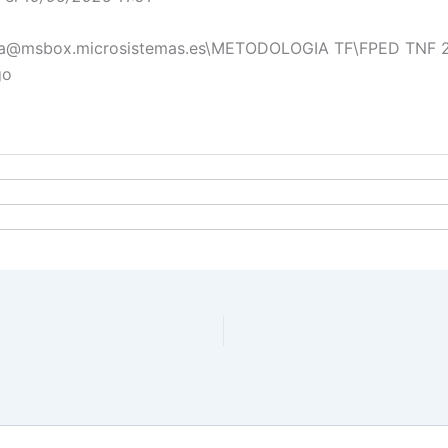
noelia@msbox.microsistemas.es\METODOLOGIA TF\FPED TNF
go