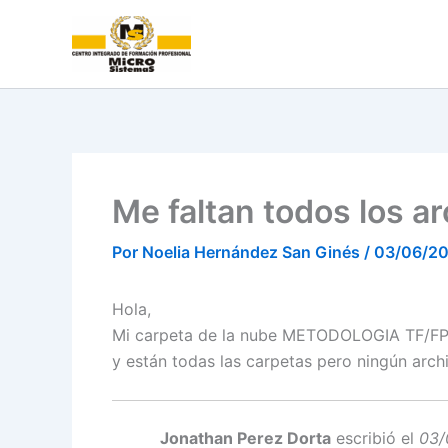
Ir
al
contenido
Me faltan todos los a
Por
Noelia Hernández San Ginés
/
03/06/2
Hola,
Mi carpeta de la nube METODOLOGIA TF/FPE
y están todas las carpetas pero ningún arch
Jonathan Perez Dorta
escribió el
03/