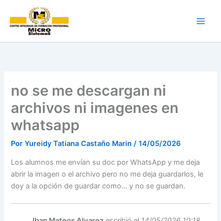
Ir
al
contenido
no se me descargan ni
archivos ni imagenes en
whatsapp
Por
Yureidy Tatiana Castaño Marin
/
14/05/2026
Los alumnos me envían su doc por WhatsApp y me deja
abrir la imagen o el archivo pero no me deja guardarlos, le
doy a la opción de guardar como… y no se guardan.
Iban Mateos Alvarez
escribió el
14/05/2026 10:18