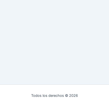
Todos los derechos © 2026