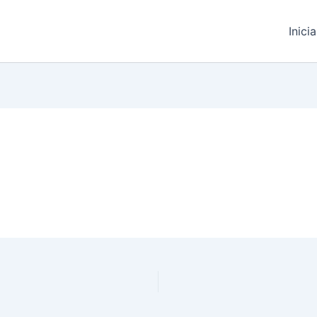
Inici