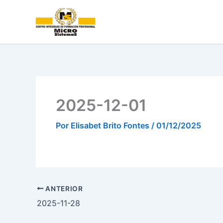
Ir
al
contenido
2025-12-01
Por
Elisabet Brito Fontes
/
01/12/2025
ANTERIOR
2025-11-28