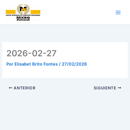
Ir
al
contenido
2026-02-27
Por
Elisabet Brito Fontes
/
27/02/2026
ANTERIOR
SIGUIENTE