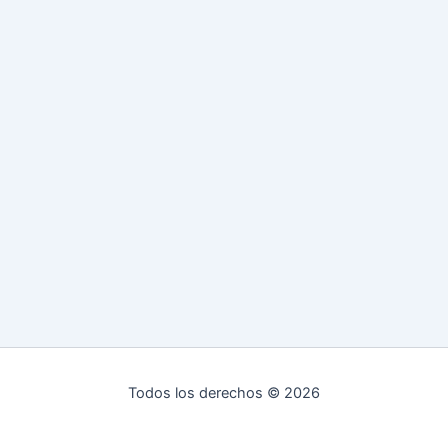
Todos los derechos © 2026