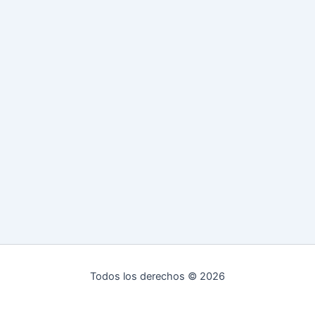
Todos los derechos © 2026