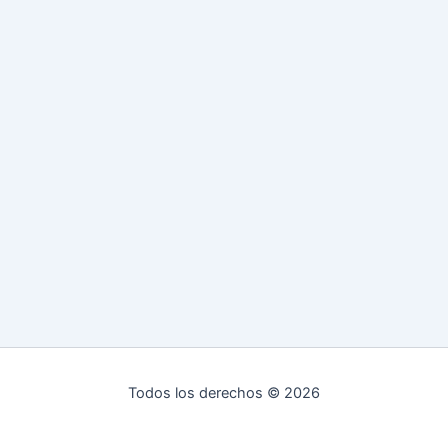
Todos los derechos © 2026