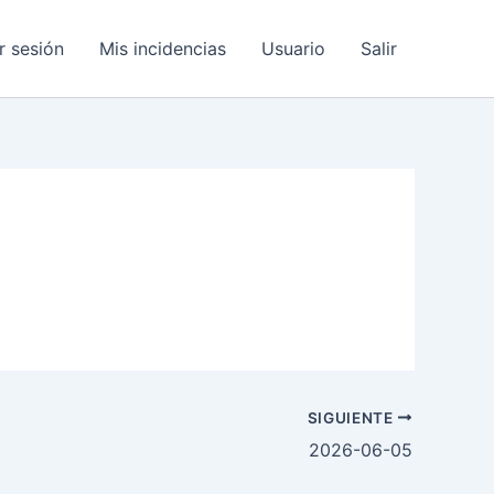
ar sesión
Mis incidencias
Usuario
Salir
SIGUIENTE
2026-06-05